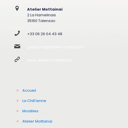
Atelier Mottainai
2 La Hamelinais
35160 Talensac
+33 06 26 04 43 48
guillaume@atelier-mottainai.fr
www.atelier-mottainai.fr
Accueil
La Chill’ienne
Modèles
Atelier Mottainai