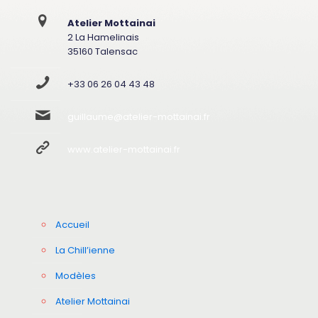
Atelier Mottainai
2 La Hamelinais
35160 Talensac
+33 06 26 04 43 48
guillaume@atelier-mottainai.fr
www.atelier-mottainai.fr
Accueil
La Chill’ienne
Modèles
Atelier Mottainai