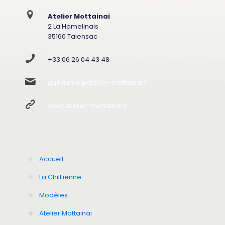
Atelier Mottainai
2 La Hamelinais
35160 Talensac
+33 06 26 04 43 48
guillaume@atelier-mottainai.fr
www.atelier-mottainai.fr
Accueil
La Chill’ienne
Modèles
Atelier Mottainai